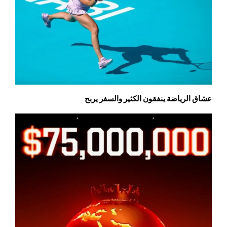
عشاق الرياضة ينفقون الكثير والسفر يربح