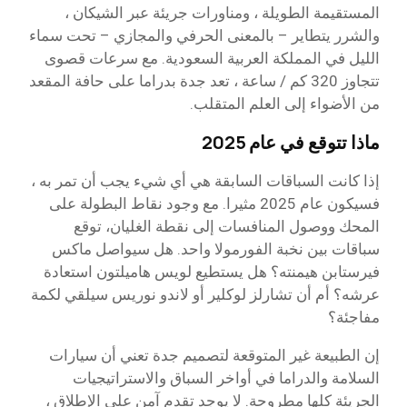
المستقيمة الطويلة ، ومناورات جريئة عبر الشيكان ،
والشرر يتطاير – بالمعنى الحرفي والمجازي – تحت سماء
الليل في المملكة العربية السعودية. مع سرعات قصوى
تتجاوز 320 كم / ساعة ، تعد جدة بدراما على حافة المقعد
من الأضواء إلى العلم المتقلب.
ماذا تتوقع في عام 2025
إذا كانت السباقات السابقة هي أي شيء يجب أن تمر به ،
فسيكون عام 2025 مثيرا. مع وجود نقاط البطولة على
المحك ووصول المنافسات إلى نقطة الغليان، توقع
سباقات بين نخبة الفورمولا واحد. هل سيواصل ماكس
فيرستابن هيمنته؟ هل يستطيع لويس هاميلتون استعادة
عرشه؟ أم أن تشارلز لوكلير أو لاندو نوريس سيلقي لكمة
مفاجئة؟
إن الطبيعة غير المتوقعة لتصميم جدة تعني أن سيارات
السلامة والدراما في أواخر السباق والاستراتيجيات
الجريئة كلها مطروحة. لا يوجد تقدم آمن على الإطلاق ،