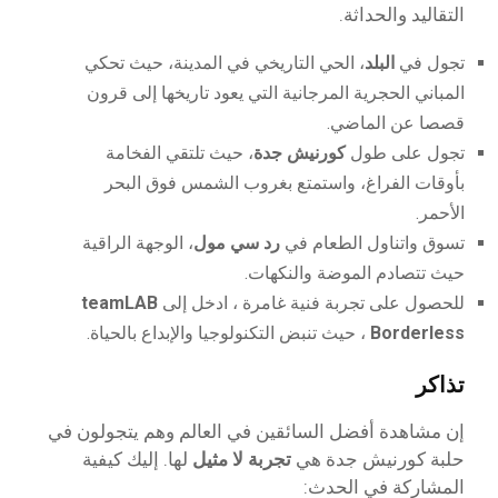
التقاليد والحداثة.
تجول في
البلد
، الحي التاريخي في المدينة، حيث تحكي
المباني الحجرية المرجانية التي يعود تاريخها إلى قرون
قصصا عن الماضي.
تجول على طول
كورنيش جدة
، حيث تلتقي الفخامة
بأوقات الفراغ، واستمتع بغروب الشمس فوق البحر
الأحمر.
تسوق واتناول الطعام في
رد سي مول
، الوجهة الراقية
حيث تتصادم الموضة والنكهات.
للحصول على تجربة فنية غامرة ، ادخل إلى
teamLAB
Borderless
، حيث تنبض التكنولوجيا والإبداع بالحياة.
تذاكر
إن مشاهدة أفضل السائقين في العالم وهم يتجولون في
حلبة كورنيش جدة هي
تجربة لا مثيل
لها. إليك كيفية
المشاركة في الحدث: