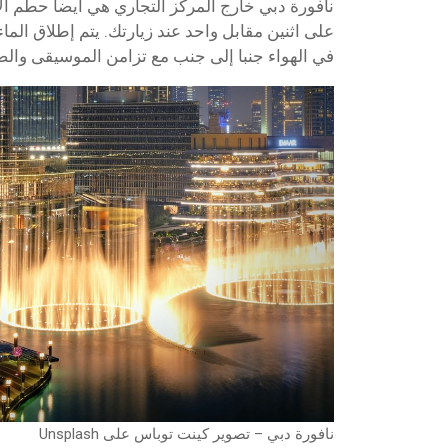
نافورة دبي خارج المركز التجاري هي أيضا حطم ال
في الهواء جنبا إلى جنب مع تزامن الموسيقى والض
نافورة دبي – تصوير كينت توباس على Unsplash