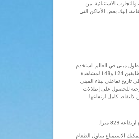
والتجارب الاستثنائية. من
فخامة، إليك بعض الأماكن التي
 أطول مبنى في العالم. استخدم
المصعد عالي السرعة إلى منصات المراقبة في الطابقين 124 و148 لمشاهدة
 تاريخ تفاعلي لبناء المبنى
رجية للحصول على إطلالات
لالتقاط كامل ارتفاعها.
ه 828 مترا.
 الطابق 122 يعني أنه يمكنك الاستمتاع بتناول الطعام