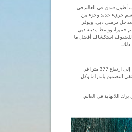
سميا على لقب أطول فندق في العالم في
 معلم جريء جديد وجزء من
ت التابعة ل IHG للفن. يقع CIEL عند مدخل مرسى دبي، ويوفر
يج العربي، وبالم جميرا، ووسط مدينة دبي.
كن للضيوف استكشاف أفضل ما
ذلك.
يرتفع هذا الرمز المعماري إلى ارتفاع 377 مترا في
قي التصميم بالدراما وكل
رك اللانهاية في العالم.