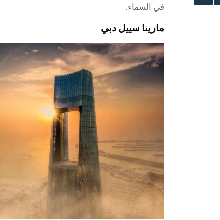
في السماء.
مارينا سييل دبي