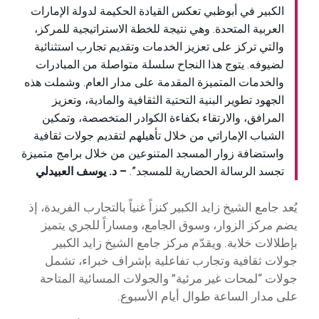
الكبير في أبوظبي تعكس القيادة الحكيمة لدولة الإمارات
العربية المتحدة. وهي نتيجة للخطة الاستراتيجية للمركز،
والتي تركز على تعزيز الخدمات وتقديم تجارب استثنائية
لضيوفه. يتوج هذا النجاح سلسلة متواصلة من المبادرات
والخدمات المتميزة المقدمة على مدار العام. وشملت هذه
الجهود تطوير البنية التحتية الثقافية والمادية، وتعزيز
المرافق، والارتقاء بكفاءة الكوادر المتخصصة، وتمكين
الشباب الإماراتي من خلال تأهيلهم لتقديم جولات ثقافية
واستضافة زوار المسجد المتنوعين من خلال برامج متميزة
تجسد الرسالة الحضارية للمسجد”.
– د. يوسف العبيدلي
يُعد جامع الشيخ زايد الكبير كنزاً غنياً بالتجارب الفريدة، إذ
يضم مركز الزوار، وسوق الجامع، ومساراً للجري يتميز
بإطلالات خلابة. ويقدّم مركز جامع الشيخ زايد الكبير
جولات ثقافية وتجارب تفاعلية بإشراف خبراء، تشمل
جولات “لمحات غير مرئية” والجولات المسائية المتاحة
على مدار الساعة طوال أيام الأسبوع.