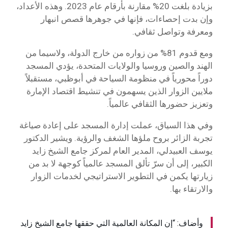
بزيادة بلغت 20% مقارنة بأرقام عام 2023. وهذه الأعداد،
وإن بدت إحصاءات، فإنها في جوهرها قصص انبهار
ومعرفة وتواصل ثقافي.
ومع قدوم 81% من زواره من خارج الدولة، ولاسيما من
الهند والصين وروسيا والولايات المتحدة، يؤدي المسجد
دوراً محورياً في منظومة السياحة في أبوظبي، مستقبلاً
ملايين الزوار الذين يسهمون في تنشيط اقتصاد الإمارة
وتعزيز حضورها الثقافي عالمياً.
وفي هذا السياق، عملت إدارة المسجد على إعادة صياغة
تجربة الزائر بروح ملؤها الشغف والرؤية. ويشير الدكتور
يوسف العبيدلي، المدير العام لمركز جامع الشيخ زايد
الكبير، إلى أن سرّ تألق المسجد عالمياً كوجهة لا بد من
زيارتها يكمن في التطوير الاستراتيجي لخدمات الزوار
والارتقاء بها.
وأضاف: “إن المكانة العالمية التي حققها جامع الشيخ زايد