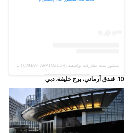
منشور تمت مشاركته بواسطة ANANTARA SAHARA TOZEUR (@ANANTARATOZEUR)
10. فندق أرماني، برج خليفة، دبي