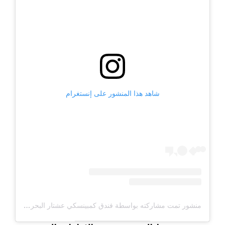
شاهد هذا المنشور على إنستغرام
منشور تمت مشاركته بواسطة فندق كمبينسكي عشتار البحر الميت (@KEMPINSKIISHTAR)