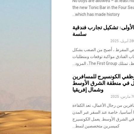
No boys are allowed – at least no
the new Tonic Bar in the Four Se
which has made history...
لأولى: تشكيل تجارب فندقية
سلسة
28 أبريل، 2025
ص المفرط ، أصبح من الصعب بشكل
ب الفنادق مواكبة توقعات ومتطلبات
The Fi، المزود...
وظفي الكونسيرج للمسافرين
ل في منطقة الشرق الأوسط
وشمال إفريقيا
7 مارس، 2025
افرين من رجال الأعمال، تعد الكفاءة
أساسيا، خاصة عند السفر عبر المدن
ة في الشرق الأوسط. يعمل الكونسيرج
كميسرين متخصصين لنمط...