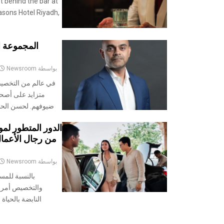
t behind the bar at
asons Hotel Riyadh,
المجموعة ا
بواسطة
Newsroom
في عالم من التخصي
متزايد على أصحا
ضيوفهم. لحسن الحظ، تمتلك rst Group
الدور المتطور لم
من رجال الأعما
بواسطة
Newsroom
بالنسبة للمس
والتخصيص أمرا 
النابضة بالحيا