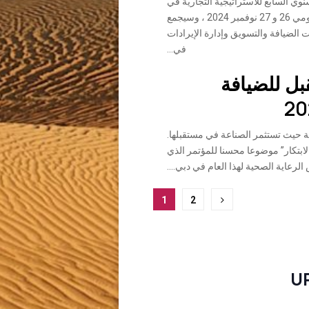
وي السابع للاستراتيجية التجارية في
الشرق الأوسط يومي 26 و 27 نوفمبر 2024 ، وسيجمع
الضيافة والتسويق وإدارة الإيرادات
في...
بل للضيافة
فة حيث تستثمر الصناعة في مستقبلها.
الابتكار” موضوعا محسنا للمؤتمر الذي
رعاية الصحية لهذا العام في دبي....
1
2
U