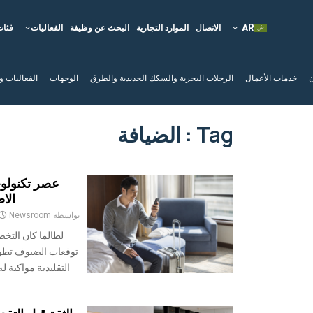
الاتصال
الموارد التجارية
البحث عن وظيفة
الفعاليات
فئات
ن
خدمات الأعمال
الرحلات البحرية والسكك الحديدية والطرق
الوجهات
الفعاليات و
Tag : الضيافة
عصر تكنولوج
الا
بواسطة
Newsroom
لطالما كان التخ
توقعات الضيوف تطو
التقليدية مواكبة 