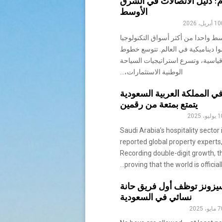
دم: دليل الاتصالات في الشرق
الأوسط
10 أبريل، 2026
ط واحدا من أكثر أسواق التكنولوجيا
وا ديناميكية في العالم. تتوسع خطوط
 قياسية، وتسرع استراتيجيات السياحة
الوطنية الاستثمارات،...
ي المملكة العربية السعودية
يتمتع بمتعة من رقمين
1 يوليو، 2025
Saudi Arabia’s hospitality sector
reported global property experts,
Recording double-digit growth, t
proving that the world is officially 
سيزونز توظف أول فريق حانة
نسائي في السعودية
7 مايو، 2025