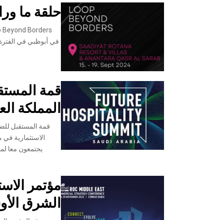
حلقة ما وراء ا
قمة المستق
المملكة الع
قمة المستقبل للض
الاستثمارية في م
يجتمعون معا لمن
مؤتمر الاستر
الشرق الأوسط