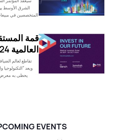
سيعقد المؤتمر السن
المتخصصين في مبيعات 
قمة المستق
العالمية 2024
تقاطع لعالم الضيا
ويعد “التكنولوجيا و
يحظى به معرض ال
ترقيم
صفحات
المشاركات
PCOMING EVENTS