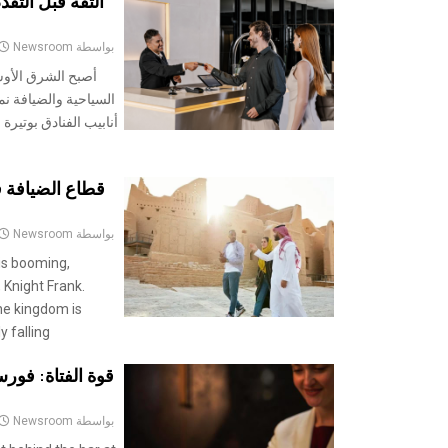
الثقة قبل التق
بواسطة
Newsroom
أصبح الشرق الأوس
السياحية والضيافة نم
أنابيب الفنادق بوتيرة
قطاع الضيافة ف
بواسطة
Newsroom
 is booming,
 Knight Frank.
he kingdom is
falling...
قوة الفتاة: فور
بواسطة
Newsroom