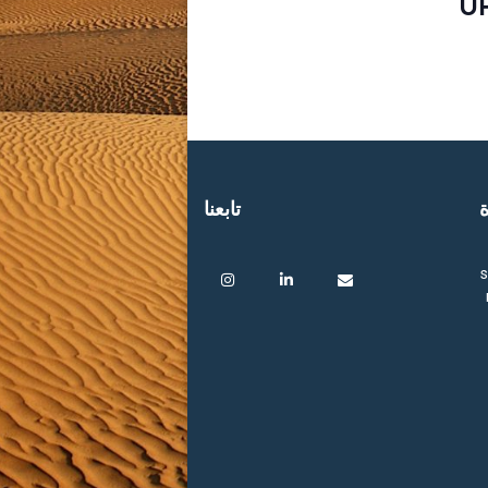
U
ة
تابعنا
s