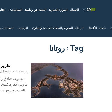
الاتصال
الموارد التجارية
البحث عن وظيفة
الفعاليات
فئات
ن
خدمات الأعمال
الرحلات البحرية والسكك الحديدية والطرق
الوجهات
الفعاليات و
Tag : روتانا
تقرير مو
بواسطة
Newsroom
مجموعة فنادق راد
ماونتن فقرة. فندق 
التجديد ويرفع تصنيفه إلى 9.1. كمبينسكي