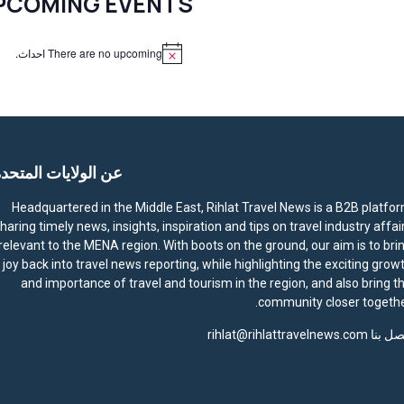
PCOMING EVENTS
There are no upcoming احداث.
N
o
t
i
c
e
عن الولايات المتحد
Headquartered in the Middle East, Rihlat Travel News is a B2B platfo
haring timely news, insights, inspiration and tips on travel industry affai
relevant to the MENA region. With boots on the ground, our aim is to bri
joy back into travel news reporting, while highlighting the exciting grow
and importance of travel and tourism in the region, and also bring t
community closer togethe
صل بنا
rihlat@rihlattravelnews.com