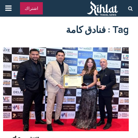
القائ
اشتراك
الرئ
Tag : فنادق كامة