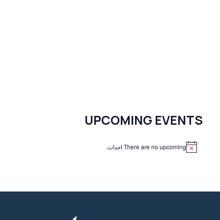
UPCOMING EVENTS
There are no upcoming احداث.
N
o
t
i
c
e