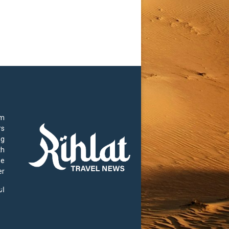
rm
rs
ng
th
he
r.
ات