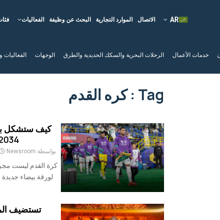
الاتصال
الموارد التجارية
البحث عن وظيفة
الفعاليات
فئات
ن
خدمات الأعمال
الرحلات البحرية والسكك الحديدية والطرق
الوجهات
الفعاليات و
Tag : كره القدم
كيف ستشكل بطو
2034 قطاع الضيافة في السعود
بواسطة
Newsroom
كرة القدم ليست مجرد 
تستضيف المم