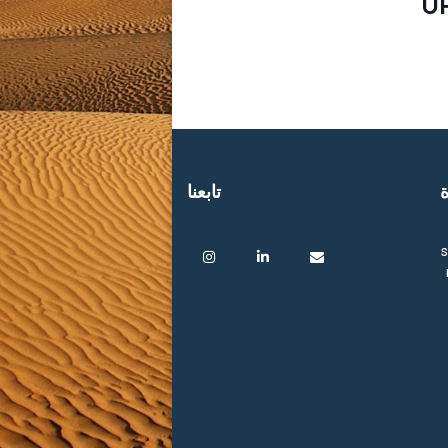
U
ة
تابعنا
s