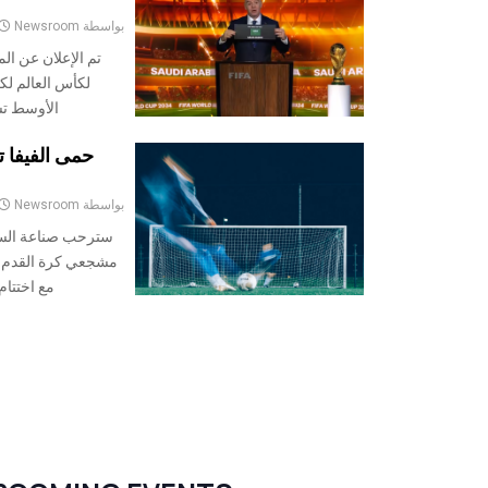
بواسطة
Newsroom
تم الإعلان عن ال
الأوسط تستضيف 
حمى الفيفا 
بواسطة
Newsroom
سترحب صناعة السي
مشجعي كرة القدم (أ
مع اختتام بطولة كأ