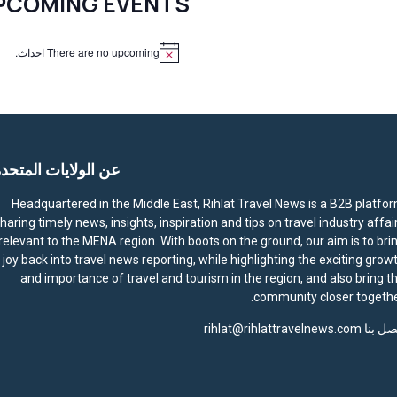
PCOMING EVENTS
There are no upcoming احداث.
N
o
t
i
c
e
عن الولايات المتحد
Headquartered in the Middle East, Rihlat Travel News is a B2B platfo
haring timely news, insights, inspiration and tips on travel industry affai
relevant to the MENA region. With boots on the ground, our aim is to bri
joy back into travel news reporting, while highlighting the exciting grow
and importance of travel and tourism in the region, and also bring t
community closer togethe
صل بنا
rihlat@rihlattravelnews.com