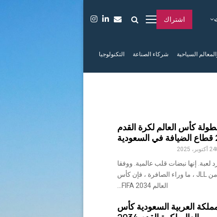
اشتراك
المعالم السياحية
شركاء الصناعة
التكنولوجيا
لة كأس العالم لكرة القدم
ية
24 أكتوبر، 2025
لعبة. إنها نبضات قلب عالمية. ووفقا
لورقة بيضاء جديدة من JLL ، ما وراء الصافرة ، فإن كأس
العالم FIFA 2034...
لكة العربية السعودية كأس