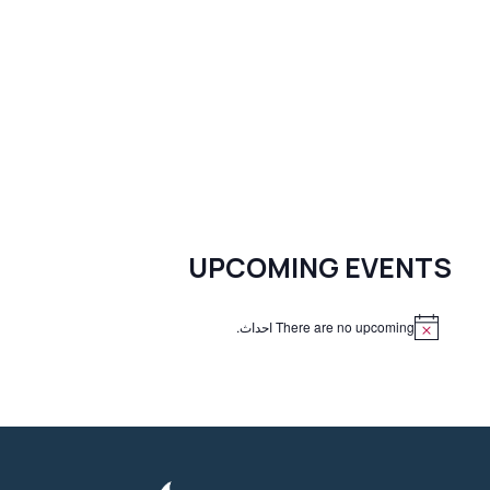
UPCOMING EVENTS
There are no upcoming احداث.
N
o
t
i
c
e