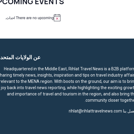
PCOMING EVENTS
There are no upcoming احداث.
N
o
t
i
c
e
عن الولايات المتحد
Headquartered in the Middle East, Rihlat Travel News is a B2B platfo
haring timely news, insights, inspiration and tips on travel industry affai
relevant to the MENA region. With boots on the ground, our aim is to bri
joy back into travel news reporting, while highlighting the exciting grow
and importance of travel and tourism in the region, and also bring t
community closer togethe
صل بنا
rihlat@rihlattravelnews.com