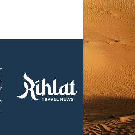
rm
rs
ng
th
he
r.
ات