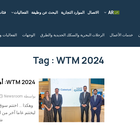
الاتصال
الموارد التجارية
البحث عن وظيفة
الفعاليات
فئات
ن
خدمات الأعمال
الرحلات البحرية والسكك الحديدية والطرق
الوجهات
الفعاليات و
Tag : WTM 2024
2024
بواسطة
Newsroom
ليختتم عاما آخر من ا
شارك