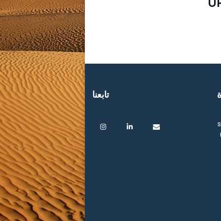
U
ة
تابعنا
s